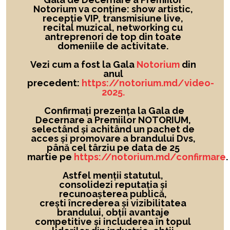
Notorium va conține: show artistic,
recepție VIP, transmisiune live,
recital muzical, networking cu
antreprenori de top din toate
domeniile de activitate.
Vezi cum a fost la Gala
Notorium
din
anul
precedent:
https://notorium.md/video-
2025.
Confirmați prezența la Gala de
Decernare a Premiilor NOTORIUM,
selectând și achitând un pachet de
acces și promovare a brandului Dvs,
până cel târziu pe data de 25
martie pe
https://notorium.md/confirmare
.
Astfel menții statutul,
consolidezi reputația și
recunoașterea publică,
crești încrederea și vizibilitatea
brandului
, obții avantaje
competitive și includerea în topul