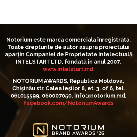
Notorium este marcă comercială înregistrată.
Toate drepturile de autor asupra proiectului
aparțin Companiei de Proprietate Intelectuală
INTELSTART LTD, fondată în anul 2007,
www.intelstart.md.
NOTORIUM AWARDS, Republica Moldova,
Chișinău str. Calea Ieșilor 8, et. 3, of 6, tel.
061015599, 060007050, info@notorium.md,
facebook.com/NotoriumAwards