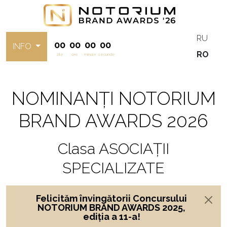
RU
00
00
00
00
INFO
RO
zile
ore
minute
secunde
NOMINANȚI NOTORIUM
BRAND AWARDS 2026
Clasa ASOCIAȚII
SPECIALIZATE
Felicităm învingătorii Concursului
NOTORIUM BRAND AWARDS 2025,
ediția a 11-a!