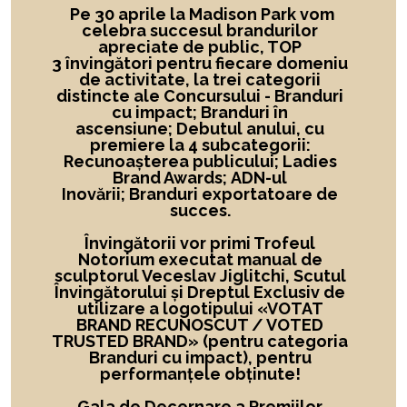
Pe 30 aprile la Madison Park vom
celebra succesul brandurilor
apreciate de public, TOP
3 învingători
pentru fiecare domeniu
de activitate,
la
trei categorii
distincte ale Concursului -
Branduri
cu impact; Branduri în
ascensiune; Debutul anului, cu
premiere la 4 subcategorii:
Recunoașterea publicului; Ladies
Brand Awards; ADN-ul
Inovării; Branduri exportatoare de
succes.
Învingătorii vor primi Trofeul
Notorium executat manual de
sculptorul Veceslav Jiglitchi, Scutul
Învingătorului și Dreptul Exclusiv de
utilizare a logotipului
«
VOTAT
BRAND RECUNOSCUT
/ VOTED
TRUSTED BRAND»
(pentru categoria
Branduri cu impact), pentru
performanțele obținute!
Gala de Decernare a Premiilor