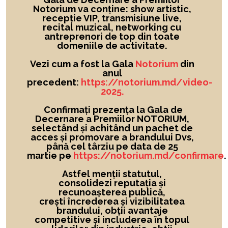
Notorium va conține: show artistic,
recepție VIP, transmisiune live,
recital muzical, networking cu
antreprenori de top din toate
domeniile de activitate.
Vezi cum a fost la Gala
Notorium
din
anul
precedent:
https://notorium.md/video-
2025.
Confirmați prezența la Gala de
Decernare a Premiilor NOTORIUM,
selectând și achitând un pachet de
acces și promovare a brandului Dvs,
până cel târziu pe data de 25
martie pe
https://notorium.md/confirmare
.
Astfel menții statutul,
consolidezi reputația și
recunoașterea publică,
crești încrederea și vizibilitatea
brandului
, obții avantaje
competitive și includerea în topul