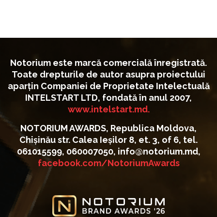
Notorium este marcă comercială înregistrată.
Toate drepturile de autor asupra proiectului
aparțin Companiei de Proprietate Intelectuală
INTELSTART LTD, fondată în anul 2007,
www.intelstart.md.
NOTORIUM AWARDS, Republica Moldova,
Chișinău str. Calea Ieșilor 8, et. 3, of 6, tel.
061015599, 060007050, info@notorium.md,
facebook.com/NotoriumAwards