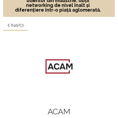
liderilor din industrie, obții
networking de nivel înalt și
diferențiere într-o piață aglomerată.
ÎNAPOI
ACAM