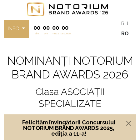
RU
00
00
00
00
INFO
RO
zile
ore
minute
secunde
NOMINANȚI NOTORIUM
BRAND AWARDS 2026
Clasa ASOCIAȚII
SPECIALIZATE
Felicităm învingătorii Concursului
NOTORIUM BRAND AWARDS 2025,
ediția a 11-a!