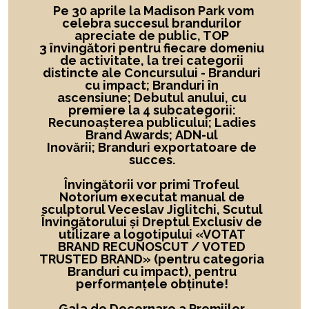
Pe 30 aprile la Madison Park vom
celebra succesul brandurilor
apreciate de public, TOP
3 învingători
pentru fiecare domeniu
de activitate,
la
trei categorii
distincte ale Concursului -
Branduri
cu impact; Branduri în
ascensiune; Debutul anului, cu
premiere la 4 subcategorii:
Recunoașterea publicului; Ladies
Brand Awards; ADN-ul
Inovării; Branduri exportatoare de
succes.
Învingătorii vor primi Trofeul
Notorium executat manual de
sculptorul Veceslav Jiglitchi, Scutul
Învingătorului și Dreptul Exclusiv de
utilizare a logotipului
«
VOTAT
BRAND RECUNOSCUT
/ VOTED
TRUSTED BRAND»
(pentru categoria
Branduri cu impact), pentru
performanțele obținute!
Gala de Decernare a Premiilor