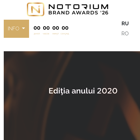
RU
00
00
00
00
INFO
RO
дней
часов
минут
секунд