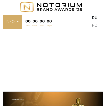
RU
00
00
00
00
INFO
RO
дней
часов
минут
секунд