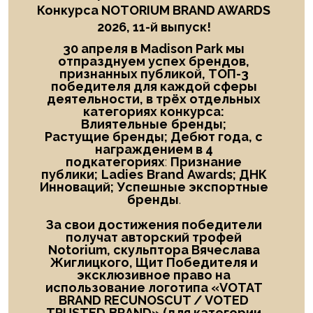
Конкурса NOTORIUM BRAND AWARDS
2026, 11-й выпуск!
30 апреля в Madison Park мы
отпразднуем успех брендов,
признанных публикой, ТОП-3
победителя
для каждой сферы
деятельности, в трёх отдельных
категориях конкурса:
Влиятельные
бренды;
Растущие бренды; Дебют года
, с
награждением в
4
подкатегориях
:
Признание
публики;
Ladies
Brand
Awards; ДНК
Инноваций; Успешные экспортные
бренды
.
За свои достижения победители
получат авторский трофей
Notorium, скульптора Вячеслава
Жиглицкого, Щит Победителя и
эксклюзивное право на
использование логотипа «
VOTAT
BRAND RECUNOSCUT
/
VOTED
TRUSTED
BRAND
» (для категории