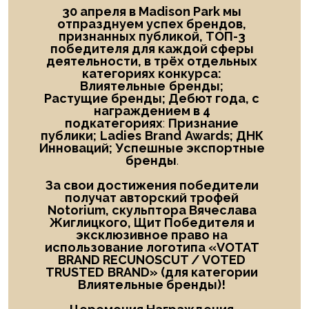
30 апреля в Madison Park мы
отпразднуем успех брендов,
признанных публикой, ТОП-3
победителя
для каждой сферы
деятельности, в трёх отдельных
категориях конкурса:
Влиятельные
бренды;
Растущие бренды; Дебют года
, с
награждением в
4
подкатегориях
:
Признание
публики;
Ladies
Brand
Awards; ДНК
Инноваций; Успешные экспортные
бренды
.
За свои достижения победители
получат авторский трофей
Notorium, скульптора Вячеслава
Жиглицкого, Щит Победителя и
эксклюзивное право на
использование логотипа «
VOTAT
BRAND RECUNOSCUT
/
VOTED
TRUSTED
BRAND
» (для категории
Влиятельные бренды)!