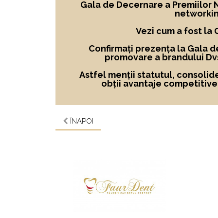
Gala de Decernare a Premiilor No
networkin
Vezi cum a fost la
Confirmați prezența la Gala d
promovare a brandului Dvs
Astfel menții statutul, consolid
obții avantaje competitive ș
ÎNAPOI