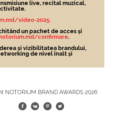
nsmisiune live, recital muzical,
tivitate.
um.md/video-2025.
chitând un pachet de acces și
/notorium.md/confirmare
.
derea și vizibilitatea brandului
,
networking de nivel înalt și
nt NOTORIUM BRAND AWARDS 2026