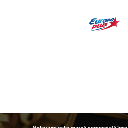
Notorium este marcă comercială înreg