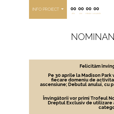
00
00
00
00
INFO PROIECT
zile
ore
minute
secunde
NOMINAN
Felicităm învi
Pe 30 aprile la Madison Park 
fiecare domeniu de activita
ascensiune; Debutul anului, cu 
Învingătorii vor primi Trofeul 
Dreptul Exclusiv de utilizare
catego