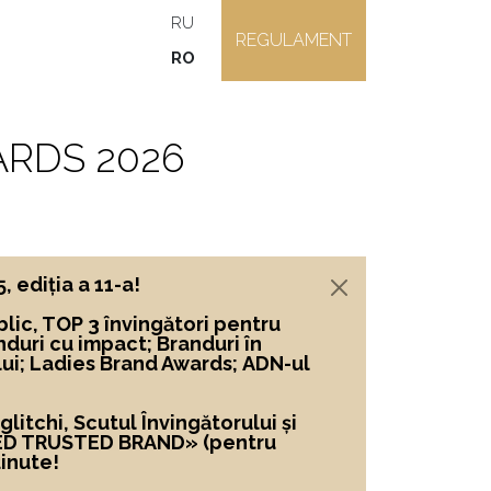
RU
REGULAMENT
RO
RDS 2026
ediția a 11-a!
lic, TOP 3 învingători
pentru
nduri cu impact; Branduri în
lui; Ladies Brand Awards; ADN-ul
itchi, Scutul Învingătorului și
ED TRUSTED BRAND»
(pentru
inute!