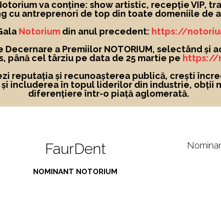
torium va conține: show artistic, recepție VIP, tra
g cu antreprenori de top din toate domeniile de ac
 Gala
Notorium
din anul precedent:
https://notori
e Decernare a Premiilor NOTORIUM, selectând și a
, până cel târziu pe data de 25 martie pe
https:/
ezi reputația și recunoașterea publică, crești încre
i includerea în topul liderilor din industrie, obții 
diferențiere într-o piață aglomerată.
FaurDent
Nomina
NOMINANT NOTORIUM