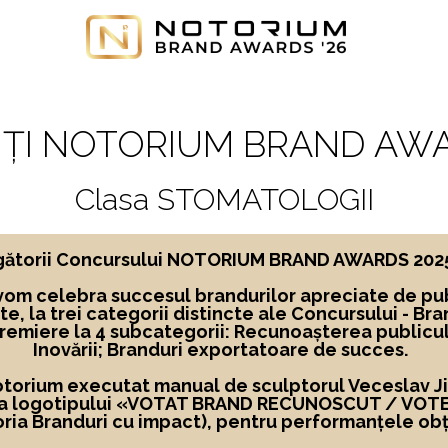
ȚI NOTORIUM BRAND AWA
Clasa STOMATOLOGII
ngătorii Concursului NOTORIUM BRAND AWARDS 2025, 
vom celebra succesul brandurilor apreciate de pub
te,
la
trei categorii distincte ale Concursului -
Bra
premiere la 4 subcategorii: Recunoașterea publicu
Inovării; Branduri exportatoare de succes.
Notorium executat manual de sculptorul Veceslav Jigl
 a logotipului
«
VOTAT BRAND RECUNOSCUT
/ VOT
ria Branduri cu impact), pentru performanțele obț