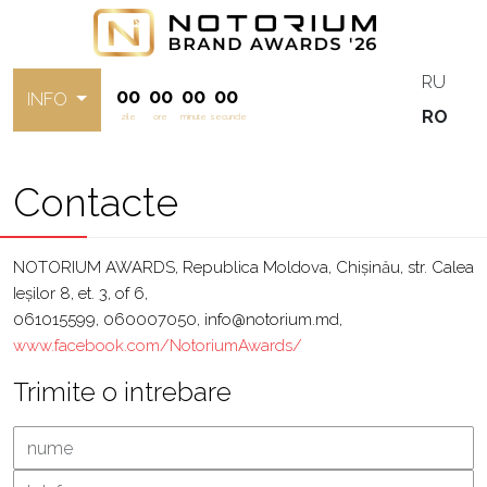
RU
00
00
00
00
INFO
RO
zile
ore
minute
secunde
Contacte
NOTORIUM AWARDS, Republica Moldova, Chișinău, str. Calea
Ieșilor 8, et. 3, of 6,
061015599, 060007050, info@notorium.md,
www.facebook.com/NotoriumAwards/
Trimite o intrebare