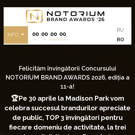
RU
00
00
00
00
INFO
RO
zile
ore
minute
secunde
Felicităm învingătorii Concursului
NOTORIUM BRAND AWARDS 2026, ediția a
11-a!
🏆Pe 30 aprile la Madison Park vom
celebra succesul brandurilor apreciate
de public, TOP 3 învingători pentru
fiecare domeniu de activitate, la trei