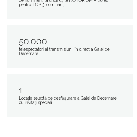
de nominanți la distincţiile NOTORIUM – trofeu
pentru TOP 3 nominanți
50.000
telespectatori ai transmisiunii în direct a Galei de
Decernare
1
Locaţie selectă de desfăşurare a Galei de Decernare
cu invitaţi speciali