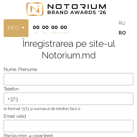
RU
00
00
00
00
INFO
RO
zile
ore
minute
secunde
Înregistrarea pe site-ul
Notorium.md
Nume, Prenume
Telefon
în format +373 și numarul de telefon fără 0
Email valid
Parola (min. 4 caractere)