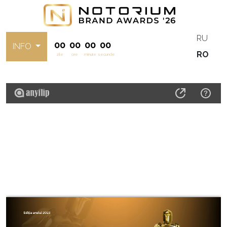
RU
00
00
00
00
INFO
RO
zile
ore
minute
secunde