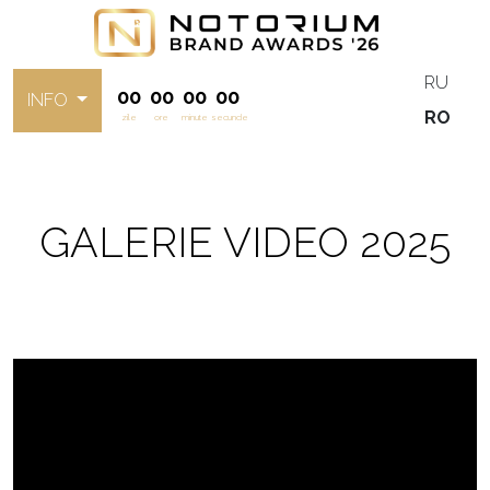
RU
00
00
00
00
INFO
RO
zile
ore
minute
secunde
GALERIE VIDEO 2025