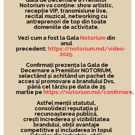
Notorium va conține: show artistic,
recepție VIP, transmisiune live,
recital muzical, networking cu
antreprenori de top din toate
domeniile de activitate.
Vezi cum a fost la Gala
Notorium
din
anul
precedent:
https://notorium.md/video-
2025.
Confirmați prezența la Gala de
Decernare a Premiilor NOTORIUM,
selectând și achitând un pachet de
acces și promovare a brandului Dvs,
până cel târziu pe data de 25
martie pe
https://notorium.md/confirmare
.
Astfel menții statutul,
consolidezi reputația și
recunoașterea publică,
crești încrederea și vizibilitatea
brandului
, obții avantaje
competitive și includerea în topul