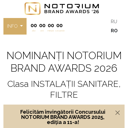
RU
00
00
00
00
INFO
RO
zile
ore
minute
secunde
NOMINANȚI NOTORIUM
BRAND AWARDS 2026
Clasa INSTALAȚII SANITARE,
FILTRE
Felicităm învingătorii Concursului
NOTORIUM BRAND AWARDS 2025,
ediția a 11-a!