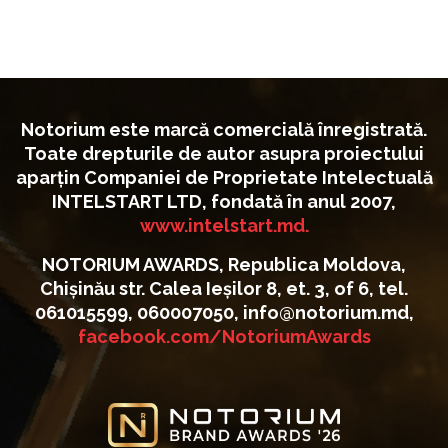
Notorium este marcă comercială înregistrată.
Toate drepturile de autor asupra proiectului
aparțin Companiei de Proprietate Intelectuală
INTELSTART LTD, fondată în anul 2007,
www.intelstart.md.
NOTORIUM AWARDS, Republica Moldova,
Chișinău str. Calea Ieșilor 8, et. 3, of 6, tel.
061015599, 060007050, info@notorium.md,
facebook.com/NotoriumAwards