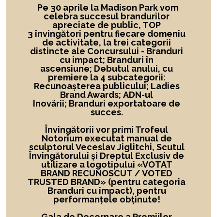
Pe 30 aprile la Madison Park vom
celebra succesul brandurilor
apreciate de public, TOP
3 învingători
pentru fiecare domeniu
de activitate,
la
trei categorii
distincte ale Concursului -
Branduri
cu impact; Branduri în
ascensiune; Debutul anului, cu
premiere la 4 subcategorii:
Recunoașterea publicului; Ladies
Brand Awards; ADN-ul
Inovării; Branduri exportatoare de
succes.
Învingătorii vor primi Trofeul
Notorium executat manual de
sculptorul Veceslav Jiglitchi, Scutul
Învingătorului și Dreptul Exclusiv de
utilizare a logotipului
«
VOTAT
BRAND RECUNOSCUT
/ VOTED
TRUSTED BRAND»
(pentru categoria
Branduri cu impact), pentru
performanțele obținute!
Gala de Decernare a Premiilor