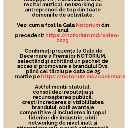
recital muzical, networking cu
antreprenori de top din toate
domeniile de activitate.
Vezi cum a fost la Gala
Notorium
din
anul
precedent:
https://notorium.md/video-
2025.
Confirmați prezența la Gala de
Decernare a Premiilor NOTORIUM,
selectând și achitând un pachet de
acces și promovare a brandului Dvs,
până cel târziu pe data de 25
martie pe
https://notorium.md/confirmare
.
Astfel menții statutul,
consolidezi reputația și
recunoașterea publică,
crești încrederea și vizibilitatea
brandului
, obții avantaje
competitive și includerea în topul
liderilor din industrie, obții
networking de nivel înalt și
diferențiere într-o piață aglomerată.