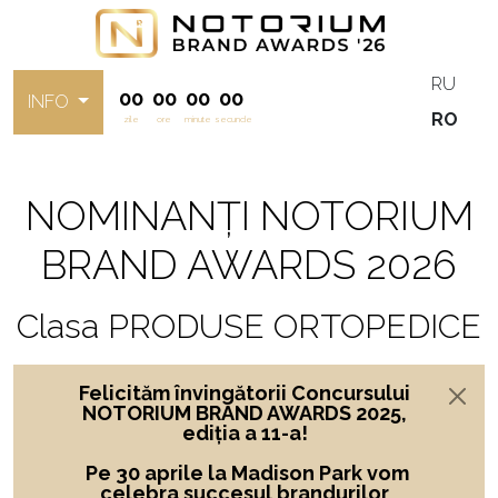
RU
00
00
00
00
INFO
RO
zile
ore
minute
secunde
NOMINANȚI NOTORIUM
BRAND AWARDS 2026
Clasa PRODUSE ORTOPEDICE
Felicităm învingătorii Concursului
NOTORIUM BRAND AWARDS 2025,
ediția a 11-a!
Pe 30 aprile la Madison Park vom
celebra succesul brandurilor