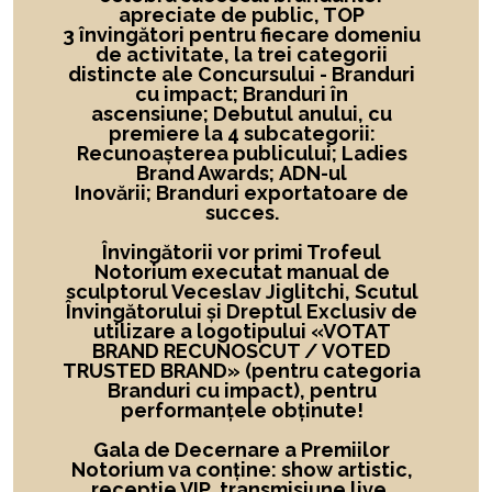
apreciate de public, TOP
3 învingători
pentru fiecare domeniu
de activitate,
la
trei categorii
distincte ale Concursului -
Branduri
cu impact; Branduri în
ascensiune; Debutul anului, cu
premiere la 4 subcategorii:
Recunoașterea publicului; Ladies
Brand Awards; ADN-ul
Inovării; Branduri exportatoare de
succes.
Învingătorii vor primi Trofeul
Notorium executat manual de
sculptorul Veceslav Jiglitchi, Scutul
Învingătorului și Dreptul Exclusiv de
utilizare a logotipului
«
VOTAT
BRAND RECUNOSCUT
/ VOTED
TRUSTED BRAND»
(pentru categoria
Branduri cu impact), pentru
performanțele obținute!
Gala de Decernare a Premiilor
Notorium va conține: show artistic,
recepție VIP, transmisiune live,