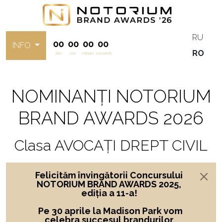
RU
00
00
00
00
INFO
RO
zile
ore
minute
secunde
NOMINANȚI NOTORIUM
BRAND AWARDS 2026
Clasa AVOCAȚI DREPT CIVIL
Felicităm învingătorii Concursului
NOTORIUM BRAND AWARDS 2025,
ediția a 11-a!
Pe 30 aprile la Madison Park vom
celebra succesul brandurilor