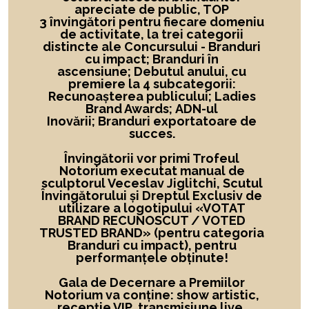
apreciate de public, TOP
3 învingători
pentru fiecare domeniu
de activitate,
la
trei categorii
distincte ale Concursului -
Branduri
cu impact; Branduri în
ascensiune; Debutul anului, cu
premiere la 4 subcategorii:
Recunoașterea publicului; Ladies
Brand Awards; ADN-ul
Inovării; Branduri exportatoare de
succes.
Învingătorii vor primi Trofeul
Notorium executat manual de
sculptorul Veceslav Jiglitchi, Scutul
Învingătorului și Dreptul Exclusiv de
utilizare a logotipului
«
VOTAT
BRAND RECUNOSCUT
/ VOTED
TRUSTED BRAND»
(pentru categoria
Branduri cu impact), pentru
performanțele obținute!
Gala de Decernare a Premiilor
Notorium va conține: show artistic,
recepție VIP, transmisiune live,