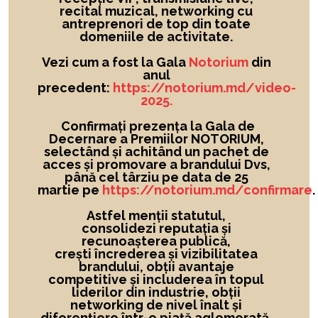
recital muzical, networking cu
antreprenori de top din toate
domeniile de activitate.
Vezi cum a fost la Gala
Notorium
din
anul
precedent:
https://notorium.md/video-
2025.
Confirmați prezența la Gala de
Decernare a Premiilor NOTORIUM,
selectând și achitând un pachet de
acces și promovare a brandului Dvs,
până cel târziu pe data de 25
martie pe
https://notorium.md/confirmare
.
Astfel menții statutul,
consolidezi reputația și
recunoașterea publică,
crești încrederea și vizibilitatea
brandului
, obții avantaje
competitive și includerea în topul
liderilor din industrie, obții
networking de nivel înalt și
diferențiere într-o piață aglomerată.