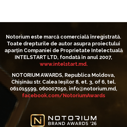
Notorium este marcă comercială înregistrată.
Toate drepturile de autor asupra proiectului
aparțin Companiei de Proprietate Intelectuală
INTELSTART LTD, fondată în anul 2007,
www.intelstart.md.
NOTORIUM AWARDS, Republica Moldova,
Chișinău str. Calea Ieșilor 8, et. 3, of 6, tel.
061015599, 060007050, info@notorium.md,
facebook.com/NotoriumAwards