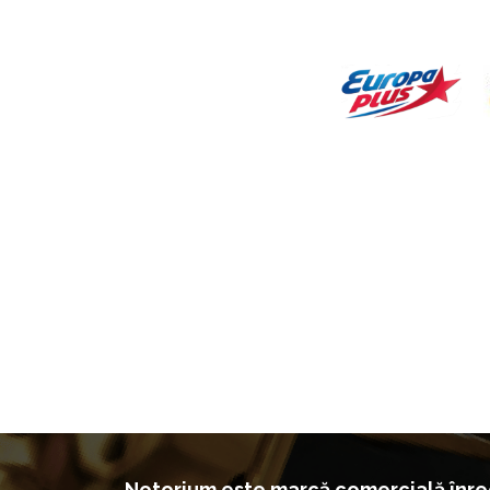
Notorium este marcă comercială înreg