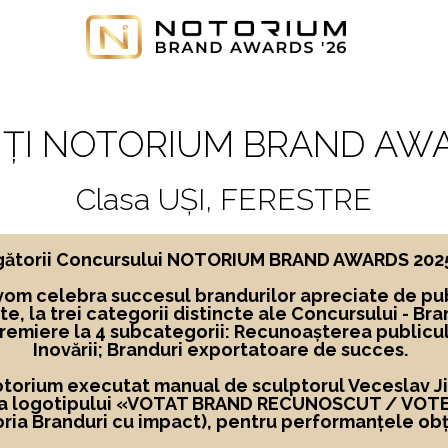
ȚI NOTORIUM BRAND AWA
Clasa UȘI, FERESTRE
ngătorii Concursului NOTORIUM BRAND AWARDS 2025, 
vom celebra succesul brandurilor apreciate de pub
te,
la
trei categorii distincte ale Concursului -
Bra
premiere la 4 subcategorii: Recunoașterea publicu
Inovării; Branduri exportatoare de succes.
Notorium executat manual de sculptorul Veceslav Jigl
 a logotipului
«
VOTAT BRAND RECUNOSCUT
/ VOT
ria Branduri cu impact), pentru performanțele obț