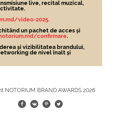
nsmisiune live, recital muzical,
tivitate.
um.md/video-2025.
chitând un pachet de acces și
/notorium.md/confirmare
.
derea și vizibilitatea brandului
,
networking de nivel înalt și
nt NOTORIUM BRAND AWARDS 2026