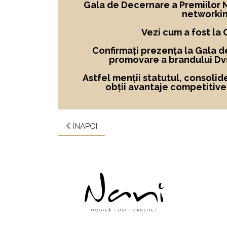
Gala de Decernare a Premiilor No
networkin
Vezi cum a fost la
Confirmați prezența la Gala d
promovare a brandului Dvs
Astfel menții statutul, consolid
obții avantaje competitive ș
ÎNAPOI