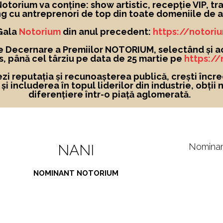
torium va conține: show artistic, recepție VIP, tra
g cu antreprenori de top din toate domeniile de ac
 Gala
Notorium
din anul precedent:
https://notori
e Decernare a Premiilor NOTORIUM, selectând și a
, până cel târziu pe data de 25 martie pe
https:/
ezi reputația și recunoașterea publică, crești încre
i includerea în topul liderilor din industrie, obții 
diferențiere într-o piață aglomerată.
NANI
Nomina
NOMINANT NOTORIUM