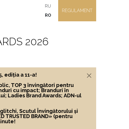
RU
REGULAMENT
RO
RDS 2026
ediția a 11-a!
lic, TOP 3 învingători
pentru
nduri cu impact; Branduri în
lui; Ladies Brand Awards; ADN-ul
itchi, Scutul Învingătorului și
ED TRUSTED BRAND»
(pentru
inute!