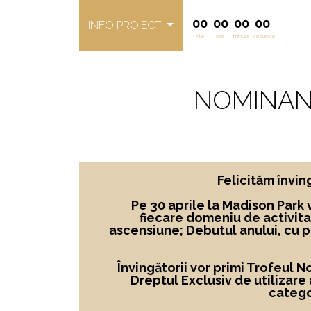
00
00
00
00
INFO PROIECT
zile
ore
minute
secunde
NOMINAN
Felicităm învi
Pe 30 aprile la Madison Park 
fiecare domeniu de activita
ascensiune; Debutul anului, cu 
Învingătorii vor primi Trofeul 
Dreptul Exclusiv de utilizare
catego