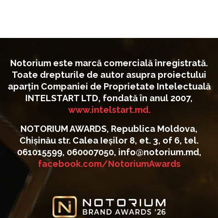
Notorium este marcă comercială înregistrată.
Toate drepturile de autor asupra proiectului
aparțin Companiei de Proprietate Intelectuală
INTELSTART LTD, fondată în anul 2007,
www.intelstart.md.
NOTORIUM AWARDS, Republica Moldova,
Chișinău str. Calea Ieșilor 8, et. 3, of 6, tel.
061015599, 060007050, info@notorium.md,
facebook.com/NotoriumAwards