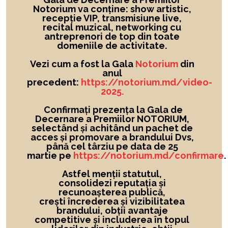
Notorium va conține: show artistic,
recepție VIP, transmisiune live,
recital muzical, networking cu
antreprenori de top din toate
domeniile de activitate.
Vezi cum a fost la Gala
Notorium
din
anul
precedent:
https://notorium.md/video-
2025.
Confirmați prezența la Gala de
Decernare a Premiilor NOTORIUM,
selectând și achitând un pachet de
acces și promovare a brandului Dvs,
până cel târziu pe data de 25
martie pe
https://notorium.md/confirmare
.
Astfel menții statutul,
consolidezi reputația și
recunoașterea publică,
crești încrederea și vizibilitatea
brandului
, obții avantaje
competitive și includerea în topul