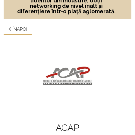
liderilor din industrie, obții
networking de nivel înalt și
diferențiere într-o piață aglomerată.
ÎNAPOI
ACAP