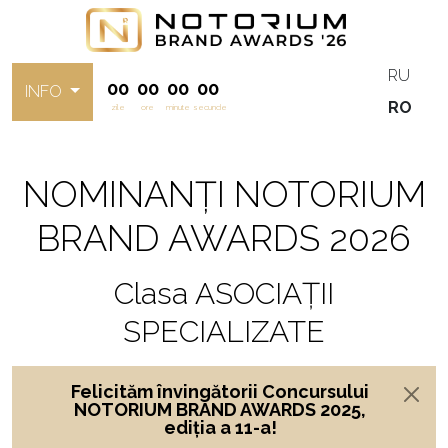
RU
00
00
00
00
INFO
RO
zile
ore
minute
secunde
NOMINANȚI NOTORIUM
BRAND AWARDS 2026
Clasa ASOCIAȚII
SPECIALIZATE
Felicităm învingătorii Concursului
NOTORIUM BRAND AWARDS 2025,
ediția a 11-a!