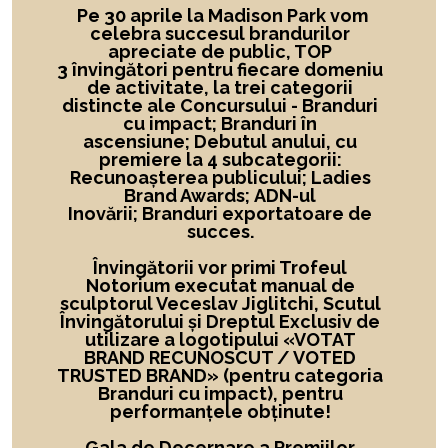
Pe 30 aprile la Madison Park vom
celebra succesul brandurilor
apreciate de public, TOP
3 învingători
pentru fiecare domeniu
de activitate,
la
trei categorii
distincte ale Concursului -
Branduri
cu impact; Branduri în
ascensiune; Debutul anului, cu
premiere la 4 subcategorii:
Recunoașterea publicului; Ladies
Brand Awards; ADN-ul
Inovării; Branduri exportatoare de
succes.
Învingătorii vor primi Trofeul
Notorium executat manual de
sculptorul Veceslav Jiglitchi, Scutul
Învingătorului și Dreptul Exclusiv de
utilizare a logotipului
«
VOTAT
BRAND RECUNOSCUT
/ VOTED
TRUSTED BRAND»
(pentru categoria
Branduri cu impact), pentru
performanțele obținute!
Gala de Decernare a Premiilor