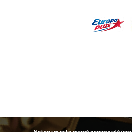
Notorium este marcă comercială înreg