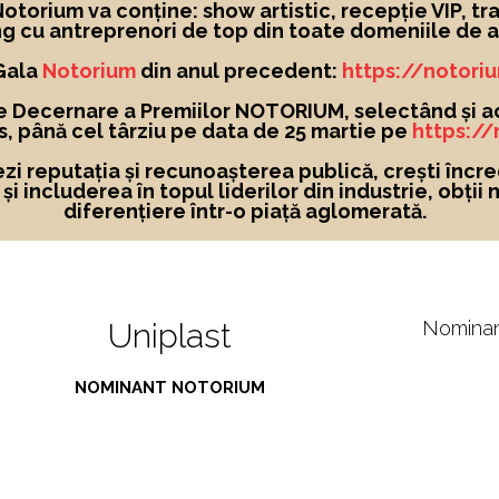
torium va conține: show artistic, recepție VIP, tra
g cu antreprenori de top din toate domeniile de ac
 Gala
Notorium
din anul precedent:
https://notori
e Decernare a Premiilor NOTORIUM, selectând și a
, până cel târziu pe data de 25 martie pe
https:/
ezi reputația și recunoașterea publică, crești încre
i includerea în topul liderilor din industrie, obții 
diferențiere într-o piață aglomerată.
Uniplast
Nomina
NOMINANT NOTORIUM