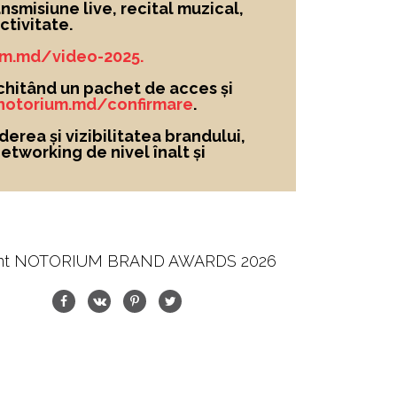
nsmisiune live, recital muzical,
tivitate.
um.md/video-2025.
chitând un pachet de acces și
/notorium.md/confirmare
.
derea și vizibilitatea brandului
,
networking de nivel înalt și
nt NOTORIUM BRAND AWARDS 2026