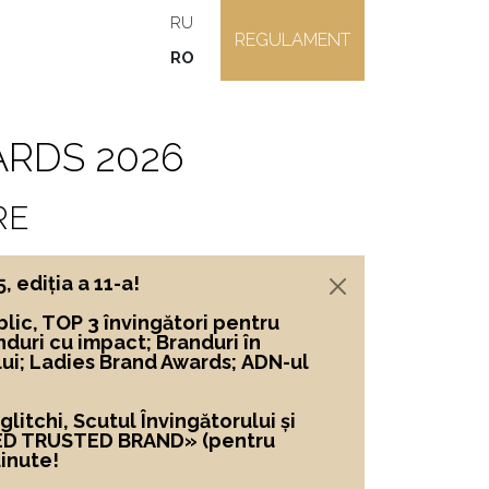
RU
REGULAMENT
RO
RDS 2026
RE
ediția a 11-a!
lic, TOP 3 învingători
pentru
nduri cu impact; Branduri în
lui; Ladies Brand Awards; ADN-ul
itchi, Scutul Învingătorului și
ED TRUSTED BRAND»
(pentru
inute!