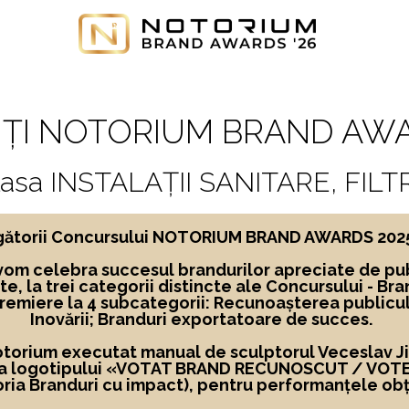
ȚI NOTORIUM BRAND AWA
lasa INSTALAȚII SANITARE, FILT
ngătorii Concursului NOTORIUM BRAND AWARDS 2025, 
vom celebra succesul brandurilor apreciate de pub
te,
la
trei categorii distincte ale Concursului -
Bra
premiere la 4 subcategorii: Recunoașterea publicu
Inovării; Branduri exportatoare de succes.
Notorium executat manual de sculptorul Veceslav Jigl
 a logotipului
«
VOTAT BRAND RECUNOSCUT
/ VOT
ria Branduri cu impact), pentru performanțele obț