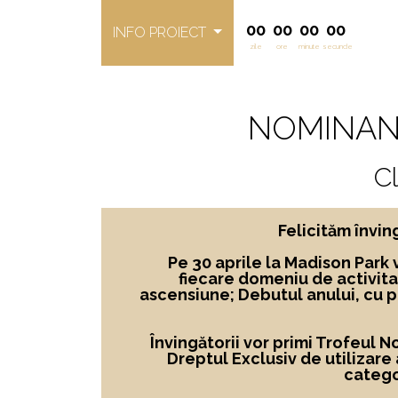
00
00
00
00
INFO PROIECT
zile
ore
minute
secunde
NOMINAN
C
Felicităm învi
Pe 30 aprile la Madison Park 
fiecare domeniu de activita
ascensiune; Debutul anului, cu 
Învingătorii vor primi Trofeul 
Dreptul Exclusiv de utilizare
catego