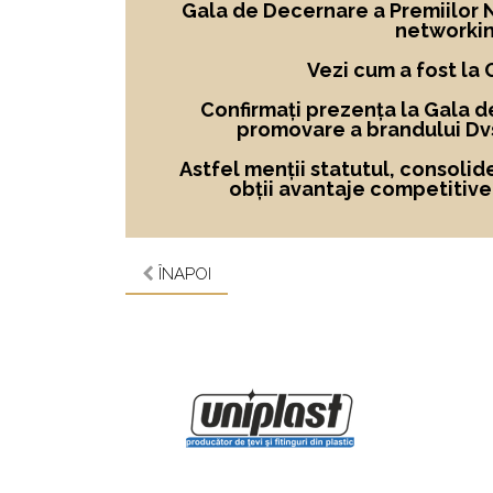
Gala de Decernare a Premiilor No
networkin
Vezi cum a fost la
Confirmați prezența la Gala d
promovare a brandului Dvs
Astfel menții statutul, consolid
obții avantaje competitive ș
ÎNAPOI