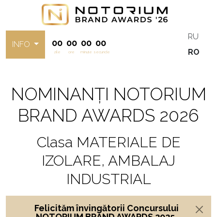
RU
00
00
00
00
INFO
RO
zile
ore
minute
secunde
NOMINANȚI NOTORIUM
BRAND AWARDS 2026
Clasa MATERIALE DE
IZOLARE, AMBALAJ
INDUSTRIAL
Felicităm învingătorii Concursului
NOTORIUM BRAND AWARDS 2025,