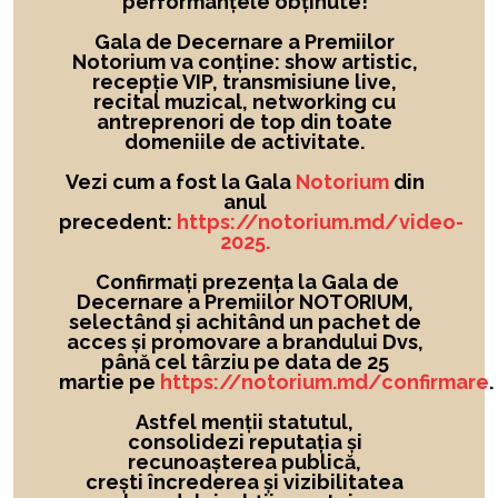
performanțele obținute!
Gala de Decernare a Premiilor
Notorium va conține: show artistic,
recepție VIP, transmisiune live,
recital muzical, networking cu
antreprenori de top din toate
domeniile de activitate.
Vezi cum a fost la Gala
Notorium
din
anul
precedent:
https://notorium.md/video-
2025.
Confirmați prezența la Gala de
Decernare a Premiilor NOTORIUM,
selectând și achitând un pachet de
acces și promovare a brandului Dvs,
până cel târziu pe data de 25
martie pe
https://notorium.md/confirmare
.
Astfel menții statutul,
consolidezi reputația și
recunoașterea publică,
crești încrederea și vizibilitatea