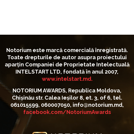
Notorium este marcă comercială înregistrată.
Toate drepturile de autor asupra proiectului
aparțin Companiei de Proprietate Intelectuală
INTELSTART LTD, fondată în anul 2007,
www.intelstart.md.
NOTORIUM AWARDS, Republica Moldova,
Chișinău str. Calea Ieșilor 8, et. 3, of 6, tel.
061015599, 060007050, info@notorium.md,
facebook.com/NotoriumAwards