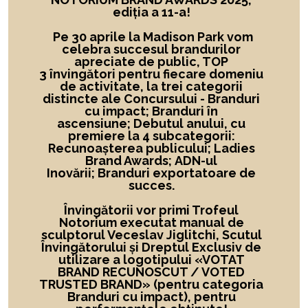
ediția a 11-a!
Pe 30 aprile la Madison Park vom
celebra succesul brandurilor
apreciate de public, TOP
3 învingători
pentru fiecare domeniu
de activitate,
la
trei categorii
distincte ale Concursului -
Branduri
cu impact; Branduri în
ascensiune; Debutul anului, cu
premiere la 4 subcategorii:
Recunoașterea publicului; Ladies
Brand Awards; ADN-ul
Inovării; Branduri exportatoare de
succes.
Învingătorii vor primi Trofeul
Notorium executat manual de
sculptorul Veceslav Jiglitchi, Scutul
Învingătorului și Dreptul Exclusiv de
utilizare a logotipului
«
VOTAT
BRAND RECUNOSCUT
/ VOTED
TRUSTED BRAND»
(pentru categoria
Branduri cu impact), pentru