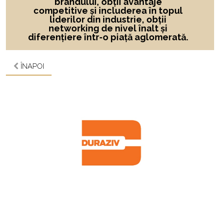
brandului
, obții avantaje
competitive și includerea în topul
liderilor din industrie, obții
networking de nivel înalt și
diferențiere într-o piață aglomerată.
ÎNAPOI