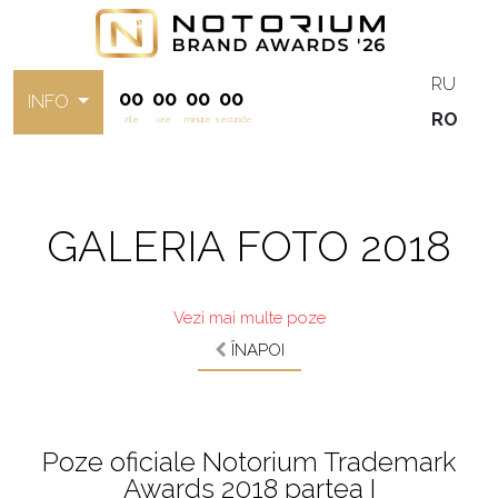
RU
00
00
00
00
INFO
RO
zile
ore
minute
secunde
GALERIA FOTO 2018
Vezi mai multe poze
ÎNAPOI
Poze oficiale Notorium Trademark
Awards 2018 partea I