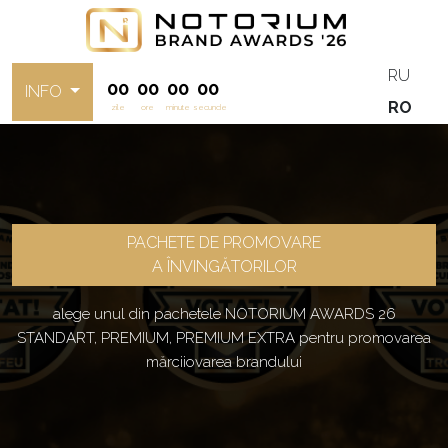
RU
00
00
00
00
INFO
RO
zile
ore
minute
secunde
PACHETE DE PROMOVARE
A ÎNVINGĂTORILOR
alege unul din pachetele NOTORIUM AWARDS 26
STANDART, PREMIUM, PREMIUM EXTRA pentru promovarea
mărciiovarea brandului