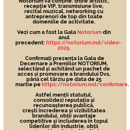
Notorium va conține: show artistic,
recepție VIP, transmisiune live,
recital muzical, networking cu
antreprenori de top din toate
domeniile de activitate.
Vezi cum a fost la Gala
Notorium
din
anul
precedent:
https://notorium.md/video-
2025.
Confirmați prezența la Gala de
Decernare a Premiilor NOTORIUM,
selectând și achitând un pachet de
acces și promovare a brandului Dvs,
până cel târziu pe data de 25
martie pe
https://notorium.md/confirmare
.
Astfel menții statutul,
consolidezi reputația și
recunoașterea publică,
crești încrederea și vizibilitatea
brandului
, obții avantaje
competitive și includerea în topul
liderilor din industrie, obții