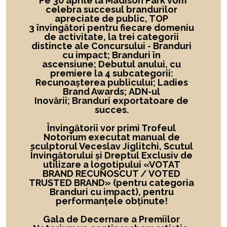
Pe 30 aprile la Madison Park vom
celebra succesul brandurilor
apreciate de public, TOP
3 învingători
pentru fiecare domeniu
de activitate,
la
trei categorii
distincte ale Concursului -
Branduri
cu impact; Branduri în
ascensiune; Debutul anului, cu
premiere la 4 subcategorii:
Recunoașterea publicului; Ladies
Brand Awards; ADN-ul
Inovării; Branduri exportatoare de
succes.
Învingătorii vor primi Trofeul
Notorium executat manual de
sculptorul Veceslav Jiglitchi, Scutul
Învingătorului și Dreptul Exclusiv de
utilizare a logotipului
«
VOTAT
BRAND RECUNOSCUT
/ VOTED
TRUSTED BRAND»
(pentru categoria
Branduri cu impact), pentru
performanțele obținute!
Gala de Decernare a Premiilor