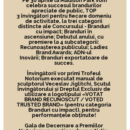
Pe 30 aprile la Madison Park vom
celebra succesul brandurilor
apreciate de public, TOP
3 învingători
pentru fiecare domeniu
de activitate,
la
trei categorii
distincte ale Concursului -
Branduri
cu impact; Branduri în
ascensiune; Debutul anului, cu
premiere la 4 subcategorii:
Recunoașterea publicului; Ladies
Brand Awards; ADN-ul
Inovării; Branduri exportatoare de
succes.
Învingătorii vor primi Trofeul
Notorium executat manual de
sculptorul Veceslav Jiglitchi, Scutul
Învingătorului și Dreptul Exclusiv de
utilizare a logotipului
«
VOTAT
BRAND RECUNOSCUT
/ VOTED
TRUSTED BRAND»
(pentru categoria
Branduri cu impact), pentru
performanțele obținute!
Gala de Decernare a Premiilor