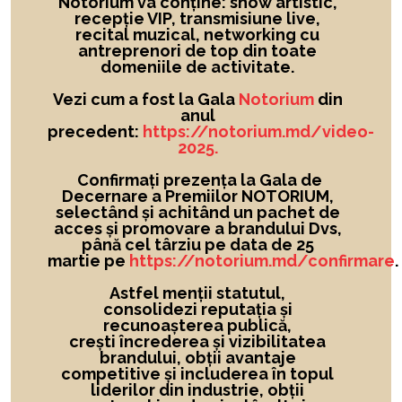
Notorium va conține: show artistic,
recepție VIP, transmisiune live,
recital muzical, networking cu
antreprenori de top din toate
domeniile de activitate.
Vezi cum a fost la Gala
Notorium
din
anul
precedent:
https://notorium.md/video-
2025.
Confirmați prezența la Gala de
Decernare a Premiilor NOTORIUM,
selectând și achitând un pachet de
acces și promovare a brandului Dvs,
până cel târziu pe data de 25
martie pe
https://notorium.md/confirmare
.
Astfel menții statutul,
consolidezi reputația și
recunoașterea publică,
crești încrederea și vizibilitatea
brandului
, obții avantaje
competitive și includerea în topul
liderilor din industrie, obții