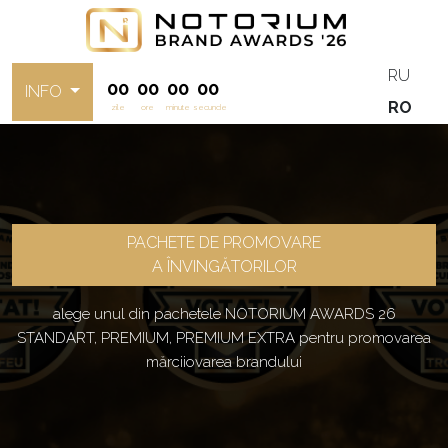
RU
00
00
00
00
INFO
RO
zile
ore
minute
secunde
PACHETE DE PROMOVARE
A ÎNVINGĂTORILOR
alege unul din pachetele NOTORIUM AWARDS 26
STANDART, PREMIUM, PREMIUM EXTRA pentru promovarea
mărciiovarea brandului