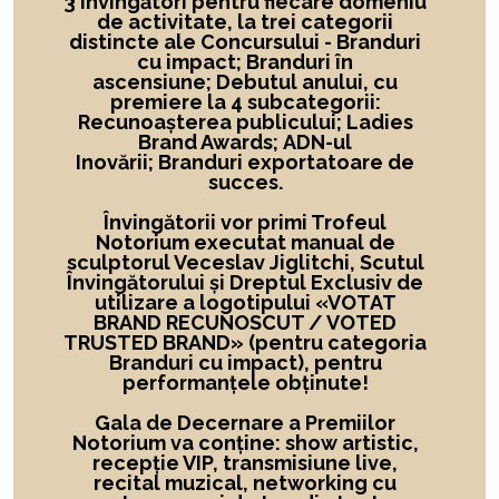
3 învingători
pentru fiecare domeniu
de activitate,
la
trei categorii
distincte ale Concursului -
Branduri
cu impact; Branduri în
ascensiune; Debutul anului, cu
premiere la 4 subcategorii:
Recunoașterea publicului; Ladies
Brand Awards; ADN-ul
Inovării; Branduri exportatoare de
succes.
Învingătorii vor primi Trofeul
Notorium executat manual de
sculptorul Veceslav Jiglitchi, Scutul
Învingătorului și Dreptul Exclusiv de
utilizare a logotipului
«
VOTAT
BRAND RECUNOSCUT
/ VOTED
TRUSTED BRAND»
(pentru categoria
Branduri cu impact), pentru
performanțele obținute!
Gala de Decernare a Premiilor
Notorium va conține: show artistic,
recepție VIP, transmisiune live,
recital muzical, networking cu