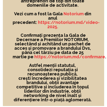
antreprenori de top din toate
domeniile de activitate.
Vezi cum a fost la Gala
Notorium
din
anul
precedent:
https://notorium.md/video-
2025.
Confirmați prezența la Gala de
Decernare a Premiilor NOTORIUM,
selectând și achitând un pachet de
acces și promovare a brandului Dvs,
până cel târziu pe data de 25
martie pe
https://notorium.md/confirmare
.
Astfel menții statutul,
consolidezi reputația și
recunoașterea publică,
crești încrederea și vizibilitatea
brandului
, obții avantaje
competitive și includerea în topul
liderilor din industrie, obții
networking de nivel înalt și
diferențiere într-o piață aglomerată.