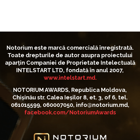
Notorium este marcă comercială înregistrată.
Toate drepturile de autor asupra proiectului
aparțin Companiei de Proprietate Intelectuală
INTELSTART LTD, fondată în anul 2007,
www.intelstart.md.
NOTORIUM AWARDS, Republica Moldova,
Chișinău str. Calea Ieșilor 8, et. 3, of 6, tel.
061015599, 060007050, info@notorium.md,
facebook.com/NotoriumAwards