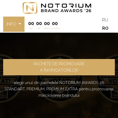
RU
00
00
00
00
INFO
RO
zile
ore
minute
secunde
PACHETE DE PROMOVARE
A ÎNVINGĂTORILOR
alege unul din pachetele NOTORIUM AWARDS 26
STANDART, PREMIUM, PREMIUM EXTRA pentru promovarea
mărciiovarea brandului