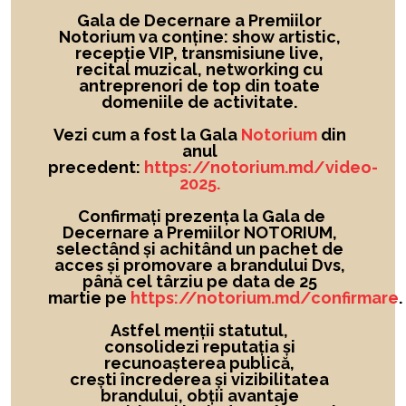
Gala de Decernare a Premiilor
Notorium va conține: show artistic,
recepție VIP, transmisiune live,
recital muzical, networking cu
antreprenori de top din toate
domeniile de activitate.
Vezi cum a fost la Gala
Notorium
din
anul
precedent:
https://notorium.md/video-
2025.
Confirmați prezența la Gala de
Decernare a Premiilor NOTORIUM,
selectând și achitând un pachet de
acces și promovare a brandului Dvs,
până cel târziu pe data de 25
martie pe
https://notorium.md/confirmare
.
Astfel menții statutul,
consolidezi reputația și
recunoașterea publică,
crești încrederea și vizibilitatea
brandului
, obții avantaje