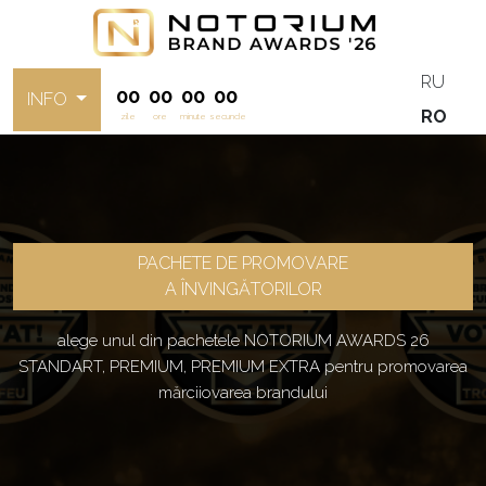
RU
00
00
00
00
INFO
RO
zile
ore
minute
secunde
PACHETE DE PROMOVARE
A ÎNVINGĂTORILOR
alege unul din pachetele NOTORIUM AWARDS 26
STANDART, PREMIUM, PREMIUM EXTRA pentru promovarea
mărciiovarea brandului