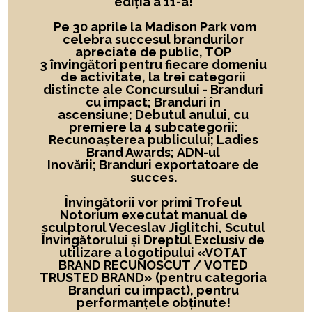
ediția a 11-a!
Pe 30 aprile la Madison Park vom
celebra succesul brandurilor
apreciate de public, TOP
3 învingători
pentru fiecare domeniu
de activitate,
la
trei categorii
distincte ale Concursului -
Branduri
cu impact; Branduri în
ascensiune; Debutul anului, cu
premiere la 4 subcategorii:
Recunoașterea publicului; Ladies
Brand Awards; ADN-ul
Inovării; Branduri exportatoare de
succes.
Învingătorii vor primi Trofeul
Notorium executat manual de
sculptorul Veceslav Jiglitchi, Scutul
Învingătorului și Dreptul Exclusiv de
utilizare a logotipului
«
VOTAT
BRAND RECUNOSCUT
/ VOTED
TRUSTED BRAND»
(pentru categoria
Branduri cu impact), pentru
performanțele obținute!