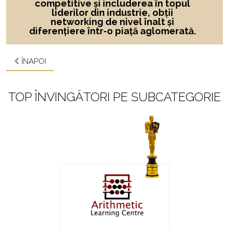
competitive și includerea în topul
liderilor din industrie, obții
networking de nivel înalt și
diferențiere într-o piață aglomerată.
ÎNAPOI
TOP ÎNVINGĂTORI PE SUBCATEGORIE