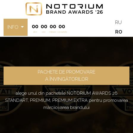
RU
00
00
00
00
INFO
RO
zile
ore
minute
secunde
PACHETE DE PROMOVARE
A ÎNVINGĂTORILOR
alege unul din pachetele NOTORIUM AWARDS 26
STANDART, PREMIUM, PREMIUM EXTRA pentru promovarea
mărciiovarea brandului