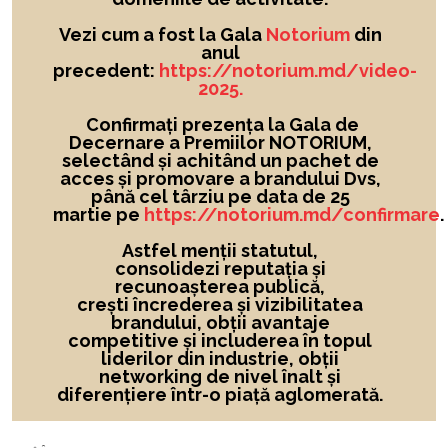
Vezi cum a fost la Gala
Notorium
din
anul
precedent:
https://notorium.md/video-
2025.
Confirmați prezența la Gala de
Decernare a Premiilor NOTORIUM,
selectând și achitând un pachet de
acces și promovare a brandului Dvs,
până cel târziu pe data de 25
martie pe
https://notorium.md/confirmare
.
Astfel menții statutul,
consolidezi reputația și
recunoașterea publică,
crești încrederea și vizibilitatea
brandului
, obții avantaje
competitive și includerea în topul
liderilor din industrie, obții
networking de nivel înalt și
diferențiere într-o piață aglomerată.