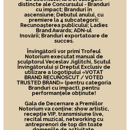
distincte ale Concursului -
Branduri
cu impact; Branduri în
ascensiune; Debutul anului, cu
premiere la 4 subcategorii:
Recunoașterea publicului; Ladies
Brand Awards; ADN-ul
Inovării; Branduri exportatoare de
succes.
Învingătorii vor primi Trofeul
Notorium executat manual de
sculptorul Veceslav Jiglitchi, Scutul
Învingătorului și Dreptul Exclusiv de
utilizare a logotipului
«
VOTAT
BRAND RECUNOSCUT
/ VOTED
TRUSTED BRAND»
(pentru categoria
Branduri cu impact), pentru
performanțele obținute!
Gala de Decernare a Premiilor
Notorium va conține: show artistic,
recepție VIP, transmisiune live,
recital muzical, networking cu
antreprenori de top din toate
domeniile de activitate.