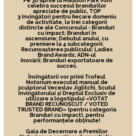
Pe 30 aprile la Madison Park vom
celebra succesul brandurilor
apreciate de public, TOP
3 învingători
pentru fiecare domeniu
de activitate,
la
trei categorii
distincte ale Concursului -
Branduri
cu impact; Branduri în
ascensiune; Debutul anului, cu
premiere la 4 subcategorii:
Recunoașterea publicului; Ladies
Brand Awards; ADN-ul
Inovării; Branduri exportatoare de
succes.
Învingătorii vor primi Trofeul
Notorium executat manual de
sculptorul Veceslav Jiglitchi, Scutul
Învingătorului și Dreptul Exclusiv de
utilizare a logotipului
«
VOTAT
BRAND RECUNOSCUT
/ VOTED
TRUSTED BRAND»
(pentru categoria
Branduri cu impact), pentru
performanțele obținute!
Gala de Decernare a Premiilor