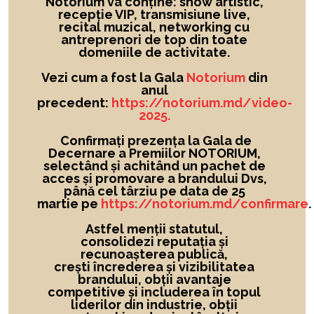
Notorium va conține: show artistic,
recepție VIP, transmisiune live,
recital muzical, networking cu
antreprenori de top din toate
domeniile de activitate.
Vezi cum a fost la Gala
Notorium
din
anul
precedent:
https://notorium.md/video-
2025.
Confirmați prezența la Gala de
Decernare a Premiilor NOTORIUM,
selectând și achitând un pachet de
acces și promovare a brandului Dvs,
până cel târziu pe data de 25
martie pe
https://notorium.md/confirmare
.
Astfel menții statutul,
consolidezi reputația și
recunoașterea publică,
crești încrederea și vizibilitatea
brandului
, obții avantaje
competitive și includerea în topul
liderilor din industrie, obții