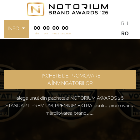
RU
00
00
00
00
INFO
RO
zile
ore
minute
secunde
PACHETE DE PROMOVARE
A ÎNVINGĂTORILOR
alege unul din pachetele NOTORIUM AWARDS 26
STANDART, PREMIUM, PREMIUM EXTRA pentru promovarea
mărciiovarea brandului