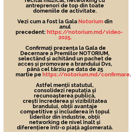
recital muzical, networking cu
antreprenori de top din toate
domeniile de activitate.
Vezi cum a fost la Gala
Notorium
din
anul
precedent:
https://notorium.md/video-
2025.
Confirmați prezența la Gala de
Decernare a Premiilor NOTORIUM,
selectând și achitând un pachet de
acces și promovare a brandului Dvs,
până cel târziu pe data de 25
martie pe
https://notorium.md/confirmare
.
Astfel menții statutul,
consolidezi reputația și
recunoașterea publică,
crești încrederea și vizibilitatea
brandului
, obții avantaje
competitive și includerea în topul
liderilor din industrie, obții
networking de nivel înalt și
diferențiere într-o piață aglomerată.