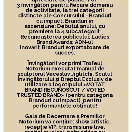
3 învingători
pentru fiecare domeniu
de activitate,
la
trei categorii
distincte ale Concursului -
Branduri
cu impact; Branduri în
ascensiune; Debutul anului, cu
premiere la 4 subcategorii:
Recunoașterea publicului; Ladies
Brand Awards; ADN-ul
Inovării; Branduri exportatoare de
succes.
Învingătorii vor primi Trofeul
Notorium executat manual de
sculptorul Veceslav Jiglitchi, Scutul
Învingătorului și Dreptul Exclusiv de
utilizare a logotipului
«
VOTAT
BRAND RECUNOSCUT
/ VOTED
TRUSTED BRAND»
(pentru categoria
Branduri cu impact), pentru
performanțele obținute!
Gala de Decernare a Premiilor
Notorium va conține: show artistic,
recepție VIP, transmisiune live,