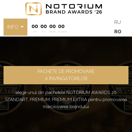
RU
00
00
00
00
INFO
RO
zile
ore
minute
secunde
PACHETE DE PROMOVARE
A ÎNVINGĂTORILOR
alege unul din pachetele NOTORIUM AWARDS 26
STANDART, PREMIUM, PREMIUM EXTRA pentru promovarea
mărciiovarea brandului