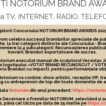
ȚI NOTORIUM BRAND AWA
sa TV, INTERNET, RADIO, TELEF
ngătorii Concursului NOTORIUM BRAND AWARDS 2025, 
vom celebra succesul brandurilor apreciate de pub
te,
la
trei categorii distincte ale Concursului -
Bra
premiere la 4 subcategorii: Recunoașterea publicu
Inovării; Branduri exportatoare de succes.
Notorium executat manual de sculptorul Veceslav Jigl
 a logotipului
«
VOTAT BRAND RECUNOSCUT
/ VOT
ria Branduri cu impact), pentru performanțele obț
torium va conține: show artistic, recepție VIP, tra
g cu antreprenori de top din toate domeniile de ac
 Gala
Notorium
din anul precedent:
https://notori
e Decernare a Premiilor NOTORIUM, selectând și a
, până cel târziu pe data de 25 martie pe
https:/