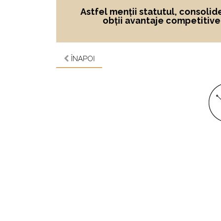
Astfel menții statutul, consolid
obții avantaje competitive ș
ÎNAPOI