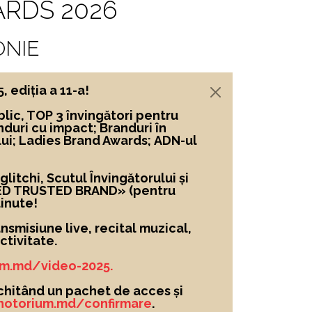
RDS 2026
ONIE
ediția a 11-a!
lic, TOP 3 învingători
pentru
nduri cu impact; Branduri în
lui; Ladies Brand Awards; ADN-ul
itchi, Scutul Învingătorului și
ED TRUSTED BRAND»
(pentru
inute!
nsmisiune live, recital muzical,
tivitate.
um.md/video-2025.
chitând un pachet de acces și
/notorium.md/confirmare
.