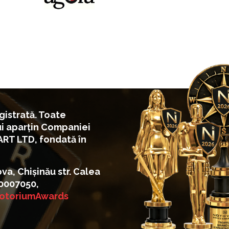
istrată. Toate
ui aparțin Companiei
ART LTD, fondată în
, Chișinău str. Calea
060007050,
otoriumAwards