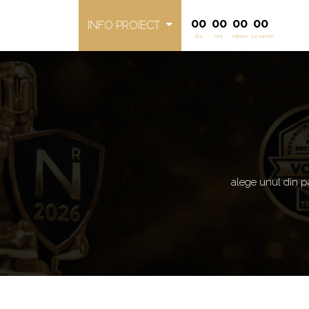
00
00
00
00
INFO PROIECT
zile
ore
minute
secunde
alege unul di