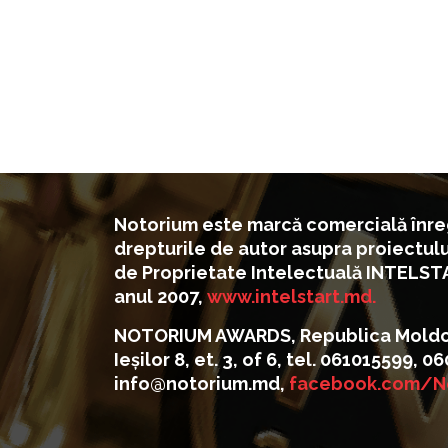
Notorium este marcă comercială înreg
drepturile de autor asupra proiectul
de Proprietate Intelectuală INTELST
anul 2007,
www.intelstart.md.
NOTORIUM AWARDS, Republica Moldova
Ieșilor 8, et. 3, of 6, tel. 061015599, 
info@notorium.md,
facebook.com/N