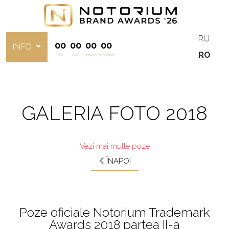
RU
00
00
00
00
INFO
RO
zile
ore
minute
secunde
GALERIA FOTO 2018
Vezi mai multe poze
ÎNAPOI
Poze oficiale Notorium Trademark
Awards 2018 partea II-a