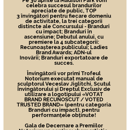
Pe 30 aprile la Madison Park vom
celebra succesul brandurilor
apreciate de public, TOP
3 învingători
pentru fiecare domeniu
de activitate,
la
trei categorii
distincte ale Concursului -
Branduri
cu impact; Branduri în
ascensiune; Debutul anului, cu
premiere la 4 subcategorii:
Recunoașterea publicului; Ladies
Brand Awards; ADN-ul
Inovării; Branduri exportatoare de
succes.
Învingătorii vor primi Trofeul
Notorium executat manual de
sculptorul Veceslav Jiglitchi, Scutul
Învingătorului și Dreptul Exclusiv de
utilizare a logotipului
«
VOTAT
BRAND RECUNOSCUT
/ VOTED
TRUSTED BRAND»
(pentru categoria
Branduri cu impact), pentru
performanțele obținute!
Gala de Decernare a Premiilor