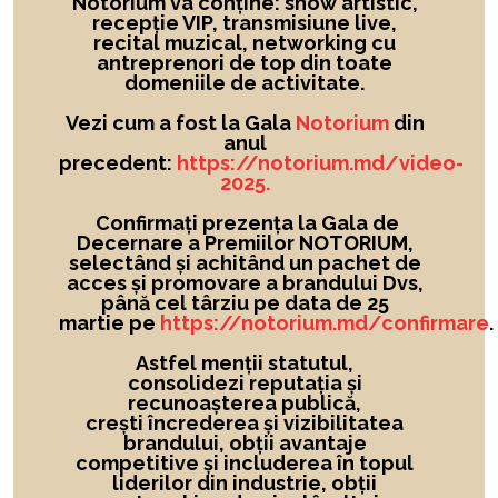
Notorium va conține: show artistic,
recepție VIP, transmisiune live,
recital muzical, networking cu
antreprenori de top din toate
domeniile de activitate.
Vezi cum a fost la Gala
Notorium
din
anul
precedent:
https://notorium.md/video-
2025.
Confirmați prezența la Gala de
Decernare a Premiilor NOTORIUM,
selectând și achitând un pachet de
acces și promovare a brandului Dvs,
până cel târziu pe data de 25
martie pe
https://notorium.md/confirmare
.
Astfel menții statutul,
consolidezi reputația și
recunoașterea publică,
crești încrederea și vizibilitatea
brandului
, obții avantaje
competitive și includerea în topul
liderilor din industrie, obții