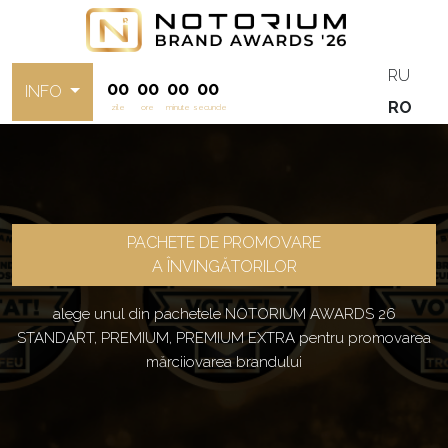
RU
00
00
00
00
INFO
RO
zile
ore
minute
secunde
PACHETE DE PROMOVARE
A ÎNVINGĂTORILOR
alege unul din pachetele NOTORIUM AWARDS 26
STANDART, PREMIUM, PREMIUM EXTRA pentru promovarea
mărciiovarea brandului