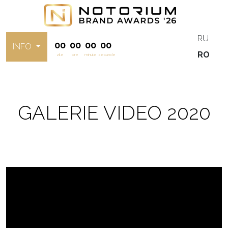
RU
00
00
00
00
INFO
RO
zile
ore
minute
secunde
GALERIE VIDEO 2020