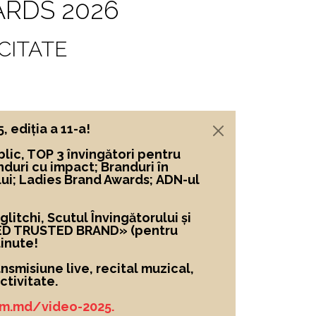
RDS 2026
CITATE
ediția a 11-a!
lic, TOP 3 învingători
pentru
nduri cu impact; Branduri în
lui; Ladies Brand Awards; ADN-ul
itchi, Scutul Învingătorului și
ED TRUSTED BRAND»
(pentru
inute!
nsmisiune live, recital muzical,
tivitate.
um.md/video-2025.