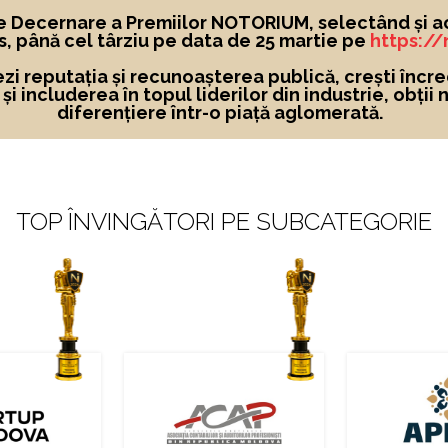
e Decernare a Premiilor NOTORIUM, selectând și a
, până cel târziu pe data de 25 martie pe
https:/
ezi reputația și recunoașterea publică, crești încre
i includerea în topul liderilor din industrie, obții 
diferențiere într-o piață aglomerată.
TOP ÎNVINGĂTORI PE SUBCATEGORIE