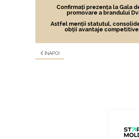
Confirmați prezența la Gala d
promovare a brandului Dvs
Astfel menții statutul, consolid
obții avantaje competitive ș
ÎNAPOI