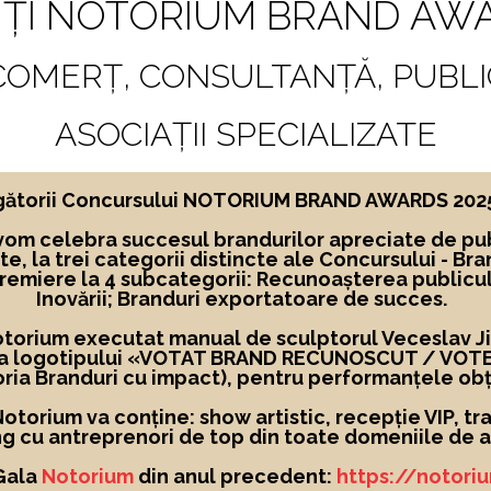
ȚI NOTORIUM BRAND AWA
 COMERȚ, CONSULTANȚĂ, PUBLI
ASOCIAȚII SPECIALIZATE
ngătorii Concursului NOTORIUM BRAND AWARDS 2025, 
vom celebra succesul brandurilor apreciate de pub
te,
la
trei categorii distincte ale Concursului -
Bra
premiere la 4 subcategorii: Recunoașterea publicu
Inovării; Branduri exportatoare de succes.
Notorium executat manual de sculptorul Veceslav Jigl
 a logotipului
«
VOTAT BRAND RECUNOSCUT
/ VOT
ria Branduri cu impact), pentru performanțele obț
torium va conține: show artistic, recepție VIP, tra
g cu antreprenori de top din toate domeniile de ac
 Gala
Notorium
din anul precedent:
https://notori