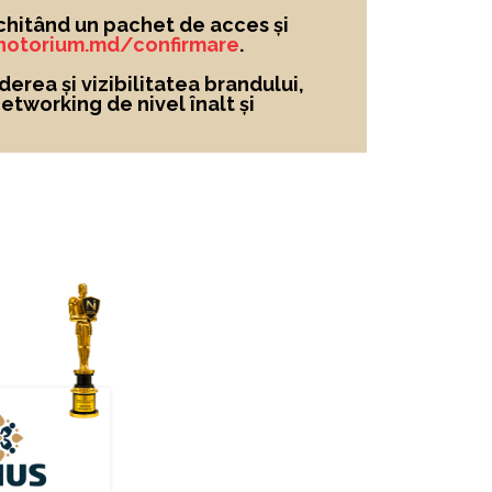
chitând un pachet de acces și
/notorium.md/confirmare
.
derea și vizibilitatea brandului
,
networking de nivel înalt și