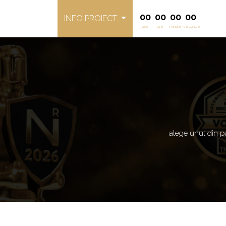
00
00
00
00
INFO PROIECT
zile
ore
minute
secunde
alege unul di